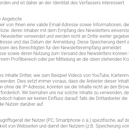
den und ist daher an der Identität des Verfassers interessiert.
re Angebote.
 von Ihnen eine valide Email-Adresse sowie Informationen, die 
 bzw. deren Inhaber mit dem Empfang des Newsletters einversta
 Newsletter verwendet und werden nicht an Dritte weiter gegebe
dresse und das Datum der Anmeldung. Diese Speicherung dient a
Wissen des Berechtigten für den Newsletterempfang anmeldet.
resse sowie deren Nutzung zum Versand des Newsletters können Si
n Ihrem Profilbereich oder per Mitteilung an die oben stehenden K
 Inhalte Dritter, wie zum Beispiel Videos von YouTube, Karten
rden. Dies setzt immer voraus, dass die Anbieter dieser Inhalt
n ohne die IP-Adresse, könnten sie die Inhalte nicht an den Bro
erforderlich. Wir bemühen uns nur solche Inhalte zu verwenden, der
doch haben wir keinen Einfluss darauf, falls die Drittanbieter die 
die Nutzer darüber auf.
Zugriffsgerät der Nutzer (PC, Smartphone o.ä.) spezifische, auf
hkeit von Webseiten und damit den Nutzern (z.B. Speicherung vo