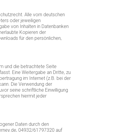
schutzrecht. Alle vorn deutschen
ters oder jeweiligen
ergabe von Inhalten in Datenbanken
nerlaubte Kopieren der
ownloads für den persönlichen,
m und die betrachtete Seite
sst. Eine Weitergabe an Dritte, zu
ertragung im Internet (z.B. bei der
 kann. Die Verwendung der
r seine schriftliche Einwilligung
rsprechen hiermit jeder
zogener Daten durch den
derney.de, 04932/61797320 auf