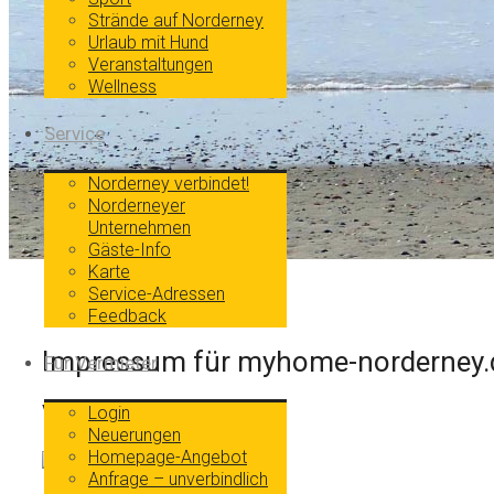
Strände auf Norderney
Urlaub mit Hund
Veranstaltungen
Wellness
Service
Norderney verbindet!
Norderneyer
Unternehmen
Gäste-Info
Karte
Service-Adressen
Feedback
Impressum für myhome-norderney.
Für Vermieter
Verantwortlich
Login
Neuerungen
Homepage-Angebot
Anfrage – unverbindlich