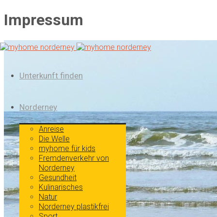
Impressum
Unterkunft finden
Norderney
Anreise
Die Welle
myhome für kids
Fremdenverkehr von
Norderney
Gesundheit
Kulinarisches
Natur
Norderney plastikfrei
Sport