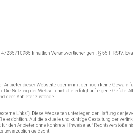
7235710985 Inhaltlich Verantwortlicher gern. § 55 II RStV: Eva S
er Anbieter dieser Webseite übernimmt dennoch keine Gewähr für d
en. Die Nutzung der Webseiteninhalte erfolgt auf eigene Gefahr. A
und dem Anbieter zustande.
xterne Links“). Diese Webseiten unterliegen der Haftung der jewei
ersichtlich. Auf die aktuelle und künftige Gestaltung der verlink
st für den Anbieter ohne konkrete Hinweise auf Rechtsverstöße 
s unverzüglich gelöscht.