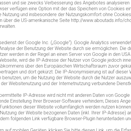
rfassen und sie zwecks Verbesserung des Angebotes analysieren 
wser verfügen eine Option mit der das Speichern von Cookies e
s die Nutzung und insbesondere der Nutzungskomfort ohne Cookie
 über die US-amerikanische Seite http://www.aboutads.info/cho
rwalten.
dienst der Google Inc. („Google“). Google Analytics verwendet 
Analyse der Benutzung der Website durch sie ermöglichen. Die 
tzer werden in der Regel an einen Server von Google in den USA
Webseite, wird die IP-Adresse der Nutzer von Google jedoch inne
Abkommens über den Europäischen Wirtschaftsraum zuvor gekürzt
rtragen und dort gekürzt. Die IP-Anonymisierung ist auf dieser 
n benutzen, um die Nutzung der Website durch die Nutzer auszuw
 der Websitenutzung und der Internetnutzung verbundene Diens
ermittelte IP-Adresse wird nicht mit anderen Daten von Google
nde Einstellung Ihrer Browser-Software verhindern; Dieses Ange
he Funktionen dieser Website vollumfänglich werden nutzen können
 Nutzung der Website bezogenen Daten (inkl. Ihrer IP-Adresse) 
dem folgenden Link verfügbare Browser-Plugin herunterladen und 
 auf mobilen Geräten, klicken Sie bitte diesen Link, um die Erf