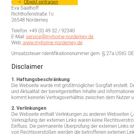
myhome norderney
Objekt eintragen
Eva Saathoff
Richthofenstraße 1c
26548 Norderney
Telefon: +49 (0) 49 32 / 92340
E-Mail:
service@myhome-norderney.de
Web:
www.myhome-norderney.de
Umsatzsteuer-Identifikationsnummer gern. § 27a UStG: DE 4
Disclaimer
1. Haftungsbeschränkung
Die Webseite wurde mit größtmöglicher Sorgfalt erstellt. D
und Aktualität der bereitgestellten Inhalte und Information
kommt keinerlei Vertragsverhältnis zwischen dem Nutzer 
2. Verlinkungen
Die Webseite enthält Verlinkungen zu anderen Webseiten („e
Verknüpfung der externen Links waren keine Rechtsverströße 
Einfluss. Die permanente Überprüfung der externen Links i
von Rechtsverstößen werden die betroffenen externen Link