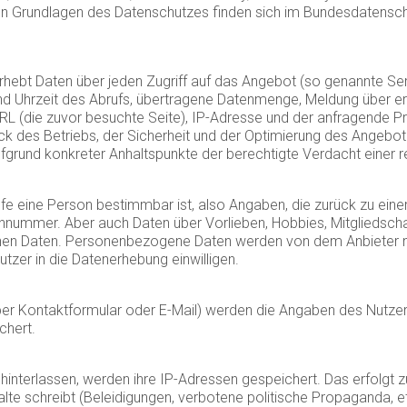
ichen Grundlagen des Datenschutzes finden sich im Bundesdaten
ebt Daten über jeden Zugriff auf das Angebot (so genannte Serv
d Uhrzeit des Abrufs, übertragene Datenmenge, Meldung über er
RL (die zuvor besuchte Seite), IP-Adresse und der anfragende Pr
k des Betriebs, der Sicherheit und der Optimierung des Angebot
ufgrund konkreter Anhaltspunkte der berechtigte Verdacht einer 
fe eine Person bestimmbar ist, also Angaben, die zurück zu eine
nnummer. Aber auch Daten über Vorlieben, Hobbies, Mitgliedsc
n Daten. Personenbezogene Daten werden von dem Anbieter nu
utzer in die Datenerhebung einwilligen.
per Kontaktformular oder E-Mail) werden die Angaben des Nutze
chert.
terlassen, werden ihre IP-Adressen gespeichert. Das erfolgt zur 
te schreibt (Beleidigungen, verbotene politische Propaganda, etc