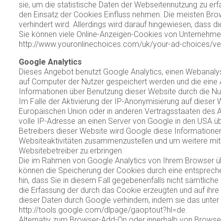
sie, um die statistische Daten der Webseitennutzung zu e
den Einsatz der Cookies Einfluss nehmen. Die meisten Bro
verhindert wird. Allerdings wird darauf hingewiesen, das
Sie können viele Online-Anzeigen-Cookies von Unternehmen
http://www.youronlinechoices.com/uk/your-ad-choices/ve
Google Analytics
Dieses Angebot benutzt Google Analytics, einen Webanalyse
auf Computer der Nutzer gespeichert werden und die eine 
Informationen über Benutzung dieser Website durch die Nu
Im Falle der Aktivierung der IP-Anonymisierung auf dieser 
Europäischen Union oder in anderen Vertragsstaaten des 
volle IP-Adresse an einen Server von Google in den USA übe
Betreibers dieser Website wird Google diese Informatione
Websiteaktivitäten zusammenzustellen und um weitere mit
Websitebetreiber zu erbringen.
Die im Rahmen von Google Analytics von Ihrem Browser üb
können die Speicherung der Cookies durch eine entspreche
hin, dass Sie in diesem Fall gegebenenfalls nicht sämtlic
die Erfassung der durch das Cookie erzeugten und auf ihre
dieser Daten durch Google verhindern, indem sie das unter 
http://tools.google.com/dlpage/gaoptout?hl=de.
Alternativ zum Browser-Add-On oder innerhalb von Browsern