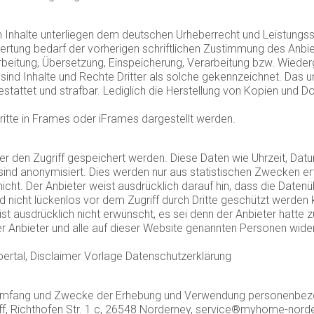
en Inhalte unterliegen dem deutschen Urheberrecht und Leistungs
rtung bedarf der vorherigen schriftlichen Zustimmung des Anbie
Bearbeitung, Übersetzung, Einspeicherung, Verarbeitung bzw. Wied
nd Inhalte und Rechte Dritter als solche gekennzeichnet. Das u
stattet und strafbar. Lediglich die Herstellung von Kopien und D
Dritte in Frames oder iFrames dargestellt werden.
 den Zugriff gespeichert werden. Diese Daten wie Uhrzeit, Datu
d anonymisiert. Dies werden nur aus statistischen Zwecken erfa
ht. Der Anbieter weist ausdrücklich darauf hin, dass die Datenüb
 nicht lückenlos vor dem Zugriff durch Dritte geschützt werden
usdrücklich nicht erwünscht, es sei denn der Anbieter hatte zuvo
er Anbieter und alle auf dieser Website genannten Personen wide
pertal, Disclaimer Vorlage Datenschutzerklärung
den Umfang und Zwecke der Erhebung und Verwendung personenbe
ff, Richthofen Str. 1 c, 26548 Norderney, service®myhome-nor