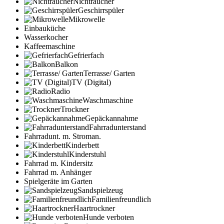
Nichtraucher
Geschirrspüler
Mikrowelle
Einbauküche
Wasserkocher
Kaffeemaschine
Gefrierfach
Balkon
Terrasse/ Garten
TV (Digital)
Radio
Waschmaschine
Trockner
Gepäckannahme
Fahrradunterstand
Fahrradunt. m. Stroman.
Kinderbett
Kinderstuhl
Fahrrad m. Kindersitz
Fahrrad m. Anhänger
Spielgeräte im Garten
Sandspielzeug
Familienfreundlich
Haartrockner
Hunde verboten